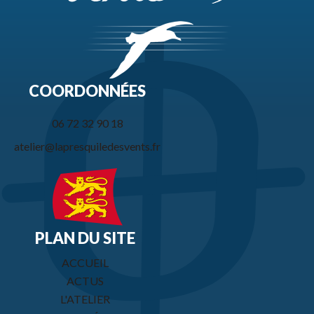
COORDONNÉES
06 72 32 90 18
atelier@lapresquiledesvents.fr
PLAN DU SITE
ACCUEIL
ACTUS
L'ATELIER